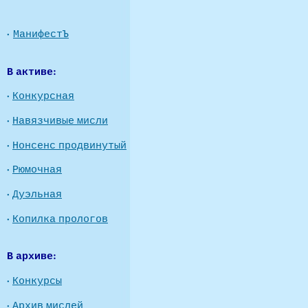
·
МанифестЪ
В активе:
·
Конкурсная
·
Навязчивые мисли
·
Нонсенс продвинутый
·
Рюмочная
·
Дуэльная
·
Копилка прологов
В архиве:
·
Конкурсы
·
Архив мислей