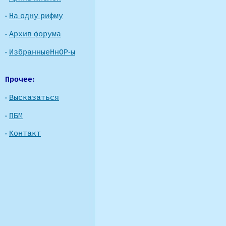
·
На одну рифму
·
Архив форума
·
ИзбранныеНнОР-ы
Прочее:
·
Высказаться
·
ПБМ
·
Контакт