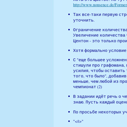
http://www.nonsence.de/Formen
Так все-таки первую ст
уточнить.
Ограничение количества
Увеличение количества ч
Центон - это только про
Хотя формально условие 
С "еще большее усложнен
стишули про графомана, 
усилия, чтобы оставить т
того, что было", добави
меньше, чем любой из пр
чемпионат (2)
В задании идёт речь о че
знаю. Пусть каждый оцен
По просьбе некоторых уч
"</i>"