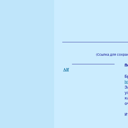
(Ссылка для сохра
П
Alf
Б
h
З
у
к
о
И