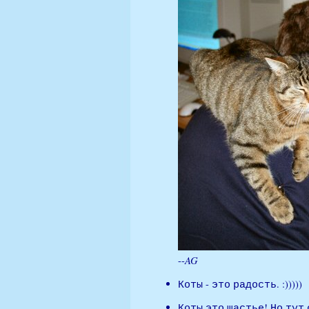
AG
--
Коты - это радость. :)))))
Коты это щастье! Но тут 