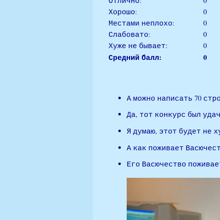
Отлично:
0
Хорошо:
0
Местами неплохо:
0
Слабовато:
0
Хуже не бывает:
0
Средний балл:
0
А можно написать 70 стр
Да, тот конкурс был удач
Я думаю, этот будет не х
А как поживает Васючеств
Его Васючество поживает