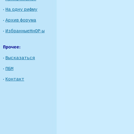
·
На одну рифму
·
Архив форума
·
ИзбранныеНнОР-ы
Прочее:
·
Высказаться
·
ПБМ
·
Контакт