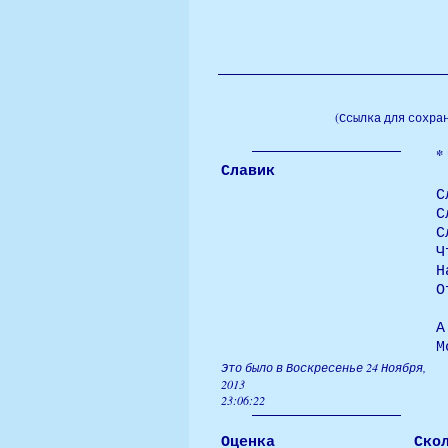
(Ссылка для сохра
* 
Славик
С
С
С
Ч
Н
О
А
М
Это было в Воскресенье 24 Ноября,
2013
23:06:22
Оценка
Ско