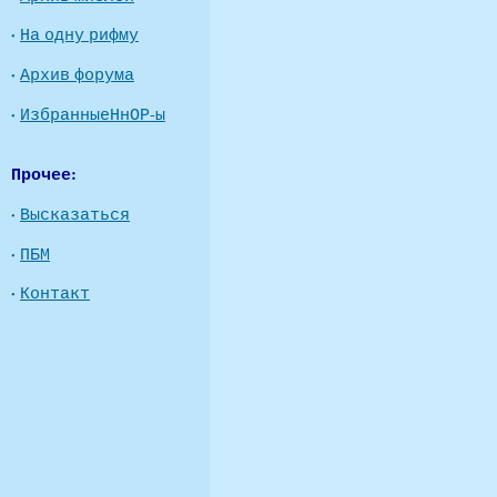
·
На одну рифму
·
Архив форума
·
ИзбранныеНнОР-ы
Прочее:
·
Высказаться
·
ПБМ
·
Контакт