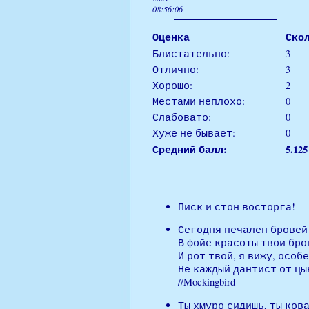
08:56:06
Оценка
Ско
Блистательно:
3
Отлично:
3
Хорошо:
2
Местами неплохо:
0
Слабовато:
0
Хуже не бывает:
0
Средний балл:
5.125
Писк и стон восторга!
Сегодня печален бровей 
В фойе красоты твои бро
И рот твой, я вижу, особ
Не каждый дантист от цы
//Mockingbird
Ты хмуро сидишь, ты ков