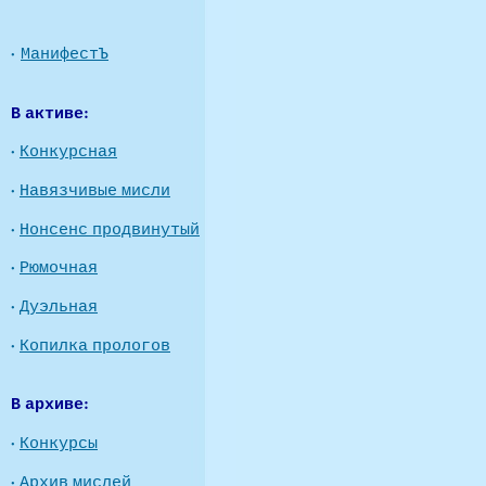
·
МанифестЪ
В активе:
·
Конкурсная
·
Навязчивые мисли
·
Нонсенс продвинутый
·
Рюмочная
·
Дуэльная
·
Копилка прологов
В архиве:
·
Конкурсы
·
Архив мислей