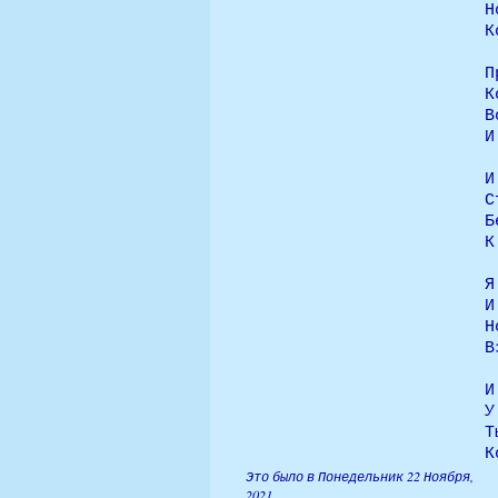
Н
К
П
К
В
И
И
С
Б
К
Я
И
Н
В
И
У
Т
К
Это было в Понедельник 22 Ноября,
2021