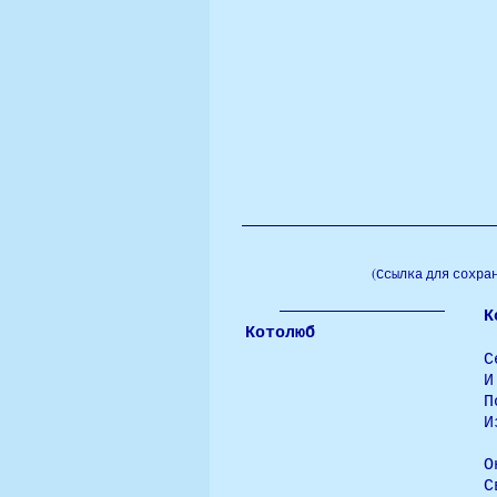
(Ссылка для сохра
К
Котолюб
С
И
П
И
О
С