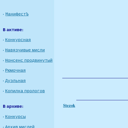
·
МанифестЪ
В активе:
·
Конкурсная
·
Навязчивые мисли
·
Нонсенс продвинутый
·
Рюмочная
·
Дуэльная
·
Копилка прологов
Stezok
В архиве:
·
Конкурсы
·
Архив мислей