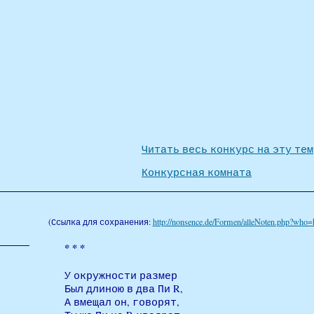
Читать весь конкурс на эту тем
Конкурсная комната
oben
anker
(Ссылка для сохранения:
http://nonsence.de/Formen/alleNoten.php?who
* * *
У окружности размер
Был длиною в два Пи R,
А вмещал он, говорят,