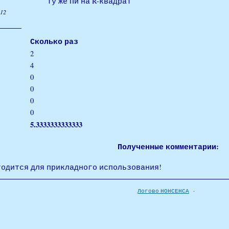
Ту же Пи на R-квадрат
12
Сколько раз
2
4
0
0
0
0
5.3333333333333
Полученные комментарии:
годится для прикладного использования!
Логово НОНСЕНСА
·
Webseitenerstellung