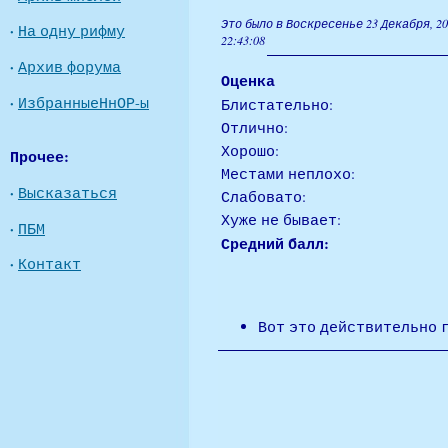
Это было в Воскресенье 23 Декабря, 20
·
На одну рифму
22:43:08
·
Архив форума
Оценка
·
ИзбранныеНнОР-ы
Блистательно:
Отлично:
Хорошо:
Прочее:
Местами неплохо:
·
Высказаться
Слабовато:
Хуже не бывает:
·
ПБМ
Средний балл:
·
Контакт
Вот это действительно 